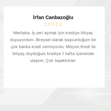
Aslı Derelioğlu
iyaç
Ticari olarak güzellik merkezi olarak hi
m bir
vermekteyim. İşleri büyütmek amacıyla gi
i ile
bir çok kurum ve kuruluş kredi vermeyi
inde
ederken aradığım kredi ihtiyacına Misyon
aracılığıyla kolaylıkla kavuştum.