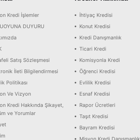
on Kredi İşlemler
İhtiyaç Kredisi
UOYUNA DUYURU
Konut Kredisi
ımızda
Kredi Danışmanlık
K
Ticari Kredi
feli Satış Sözleşmesi
Komisyonla Kredi
ronik İleti Bilgilendirmesi
Öğrenci Kredisi
lik Politikası
Evlilik Kredisi
on Ve Vizyon
Esnaf Kredisi
on Kredi Hakkında Şikayet,
Rapor Ücretleri
m ve Yorumlar
Taşıt Kredisi
yet
Bayram Kredisi
şim
Misyon Kredi Danışmanlık