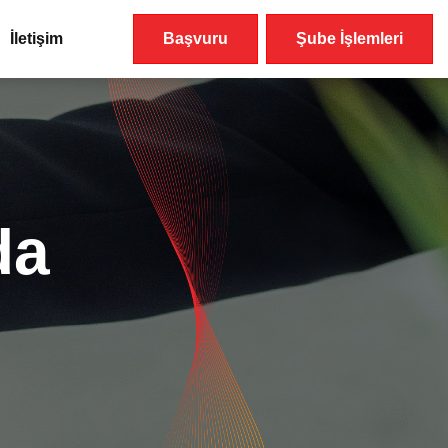
İletişim
Başvuru
Şube İşlemleri
da