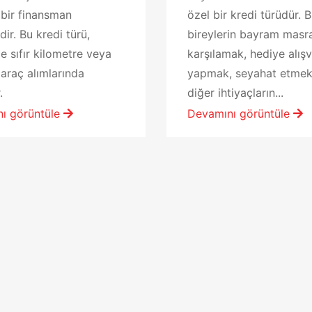
 bir finansman
özel bir kredi türüdür. B
ir. Bu kredi türü,
bireylerin bayram masra
le sıfır kilometre veya
karşılamak, hediye alışve
l araç alımlarında
yapmak, seyahat etmek
.
diğer ihtiyaçların...
ı görüntüle
Devamını görüntüle