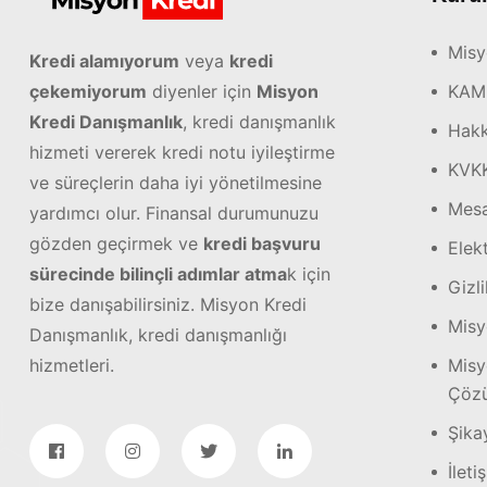
Misy
Kredi alamıyorum
veya
kredi
çekemiyorum
diyenler için
Misyon
KAM
Kredi Danışmanlık
, kredi danışmanlık
Hakk
hizmeti vererek kredi notu iyileştirme
KVK
ve süreçlerin daha iyi yönetilmesine
Mesa
yardımcı olur. Finansal durumunuzu
gözden geçirmek ve
kredi başvuru
Elekt
sürecinde bilinçli adımlar atma
k için
Gizli
bize danışabilirsiniz. Misyon Kredi
Misy
Danışmanlık, kredi danışmanlığı
hizmetleri.
Misy
Çözü
Şika
İleti