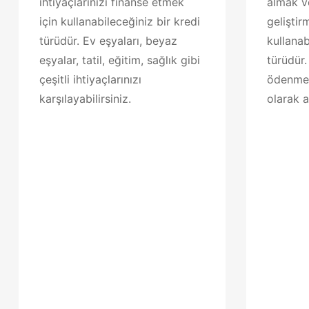
ihtiyaçlarınızı finanse etmek
almak v
için kullanabileceğiniz bir kredi
geliştir
türüdür. Ev eşyaları, beyaz
kullanab
eşyalar, tatil, eğitim, sağlık gibi
türüdür.
çeşitli ihtiyaçlarınızı
ödenmes
karşılayabilirsiniz.
olarak al