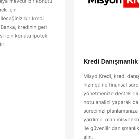
eya mevcut bir konutu
mek için
ileceğiniz bir kredi
 Banka, kredinin geri
i için konutu ipotek
ır.
Kredi Danışmanlık
Misyo Kredi, kredi danı
hizmeti ile finansal süre
yönetmenize destek olu
notu analizi yaparak b
sürecinizi planlamanıza
yardımcı olan misyonk
ile güvenilir danışmanlı
alın.