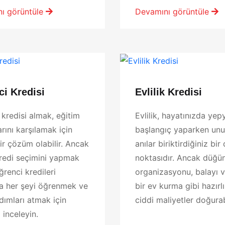
ı görüntüle
Devamını görüntüle
i Kredisi
Evlilik Kredisi
kredisi almak, eğitim
Evlilik, hayatınızda yepy
rını karşılamak için
başlangıç yaparken un
ir çözüm olabilir. Ancak
anılar biriktirdiğiniz bi
redi seçimini yapmak
noktasıdır. Ancak düğü
Öğrenci kredileri
organizasyonu, balayı v
a her şeyi öğrenmek ve
bir ev kurma gibi hazırlı
dımları atmak için
ciddi maliyetler doğurabi
 inceleyin.