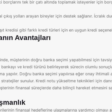
i borçlarını tek bir çatı altında toplamak isteyenler için bor
l çıkış yolları arayan bireyler için destek sağlanır. İcralık 
ıt kredisi gibi farklı kredi türleri için en uygun kredi seçene
nın Avantajları
nde, müşterinin doğru banka seçimi yapabilmesi için tavsiye
bankayı ve kredi türünü belirleyerek sürecin olumlu sonuçlan
a yapılır. Doğru banka seçimi yapılırsa eğer onay ihtimali a
tratejiler sunulur. Kredi notu yükseltme teknikleri için danış
terinin finansal süreçlerde daha bilinçli hareket etmesini s
ışmanlık
rilerinin finansal hedeflerine ulaşmalarına yardımcı olmay