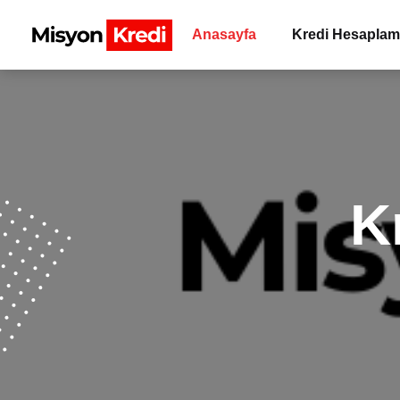
Anasayfa
Kredi Hesapla
K