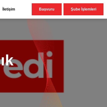
İletişim
Başvuru
Şube İşlemleri
ık