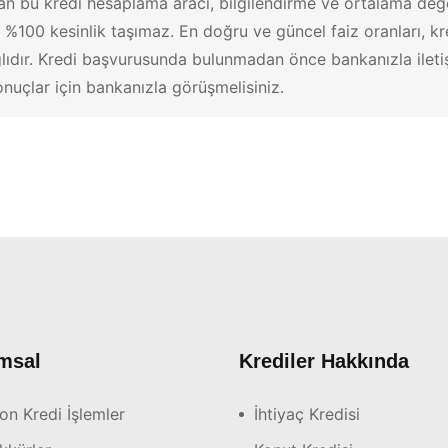
an bu kredi hesaplama aracı, bilgilendirme ve ortalama değ
00 kesinlik taşımaz. En doğru ve güncel faiz oranları, kred
lıdır. Kredi başvurusunda bulunmadan önce bankanızla iletiş
onuçlar için bankanızla görüşmelisiniz.
msal
Krediler Hakkında
on Kredi İşlemler
İhtiyaç Kredisi