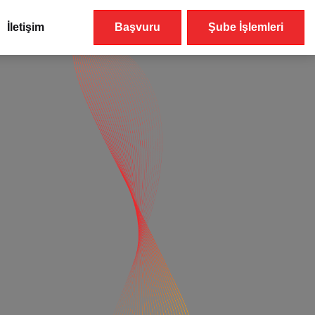
İletişim
Başvuru
Şube İşlemleri