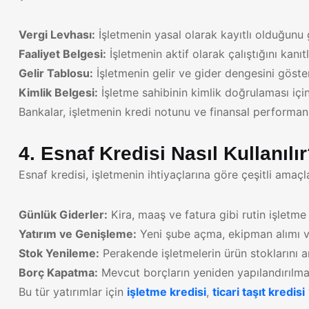
Vergi Levhası:
İşletmenin yasal olarak kayıtlı olduğunu g
Faaliyet Belgesi:
İşletmenin aktif olarak çalıştığını kanıtl
Gelir Tablosu:
İşletmenin gelir ve gider dengesini göster
Kimlik Belgesi:
İşletme sahibinin kimlik doğrulaması için
Bankalar, işletmenin kredi notunu ve finansal performa
4. Esnaf Kredisi Nasıl Kullanılı
Esnaf kredisi, işletmenin ihtiyaçlarına göre çeşitli amaçlar
Günlük Giderler:
Kira, maaş ve fatura gibi rutin işletme
Yatırım ve Genişleme:
Yeni şube açma, ekipman alımı vey
Stok Yenileme:
Perakende işletmelerin ürün stoklarını a
Borç Kapatma:
Mevcut borçların yeniden yapılandırılma
Bu tür yatırımlar için
işletme kredisi
,
ticari taşıt kredisi