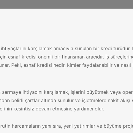
al ihtiyaçlarını karşılamak amacıyla sunulan bir kredi türüdü
 için esnaf kredisi önemli bir finansman aracıdır. İş süreçler
ar. Peki, esnaf kredisi nedir, kimler faydalanabilir ve nasıl k
in sermaye ihtiyacını karşılamak, işlerini büyütmek veya oper
dan belirli şartlar altında sunulur ve işletmelere nakit akışı 
rinin kesintisiz devam etmesine yardımcı olur.
rutin harcamaların yanı sıra, yeni yatırımlar ve büyüme projele