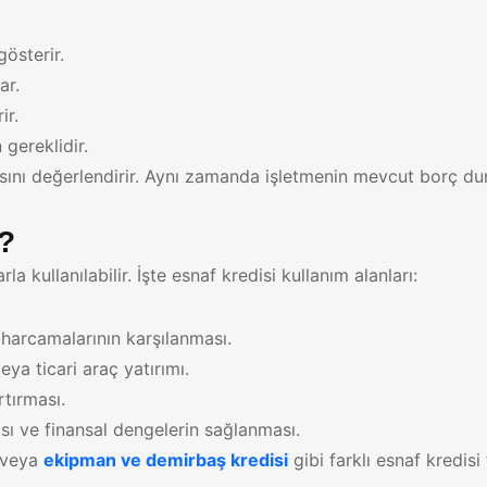
österir.
ar.
ir.
 gereklidir.
nsını değerlendirir. Aynı zamanda işletmenin mevcut borç d
r?
la kullanılabilir. İşte esnaf kredisi kullanım alanları:
 harcamalarının karşılanması.
a ticari araç yatırımı.
rtırması.
sı ve finansal dengelerin sağlanması.
veya
ekipman ve demirbaş kredisi
gibi farklı esnaf kredisi 