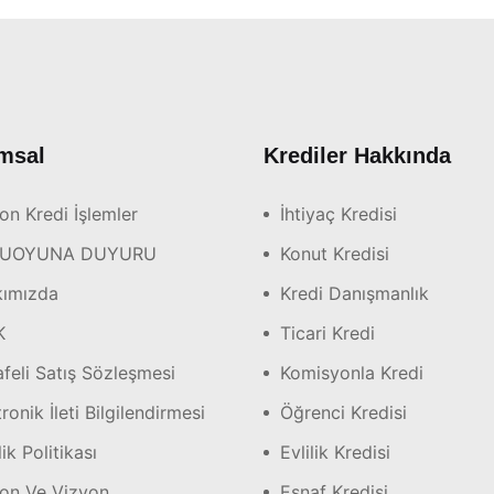
msal
Krediler Hakkında
on Kredi İşlemler
İhtiyaç Kredisi
UOYUNA DUYURU
Konut Kredisi
ımızda
Kredi Danışmanlık
K
Ticari Kredi
feli Satış Sözleşmesi
Komisyonla Kredi
ronik İleti Bilgilendirmesi
Öğrenci Kredisi
lik Politikası
Evlilik Kredisi
on Ve Vizyon
Esnaf Kredisi