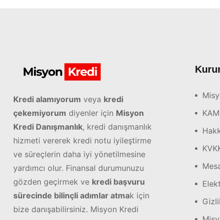
Kuru
Misy
Kredi alamıyorum
veya
kredi
çekemiyorum
diyenler için
Misyon
KAM
Kredi Danışmanlık
, kredi danışmanlık
Hakk
hizmeti vererek kredi notu iyileştirme
KVK
ve süreçlerin daha iyi yönetilmesine
Mesa
yardımcı olur. Finansal durumunuzu
gözden geçirmek ve
kredi başvuru
Elekt
sürecinde bilinçli adımlar atma
k için
Gizli
bize danışabilirsiniz. Misyon Kredi
Misy