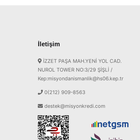
İletişim
İZZET PAŞA MAH.YENİ YOL CAD.
NUROL TOWER NO:3/29 ŞİŞLİ /
Kep:misyondanismanlik@hs06.kep.tr
0(212) 909-8563
destek@misyonkredi.com